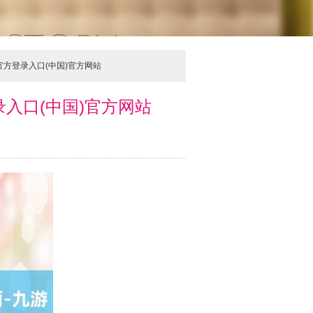
官方登录入口(中国)官方网站
录入口(中国)官方网站