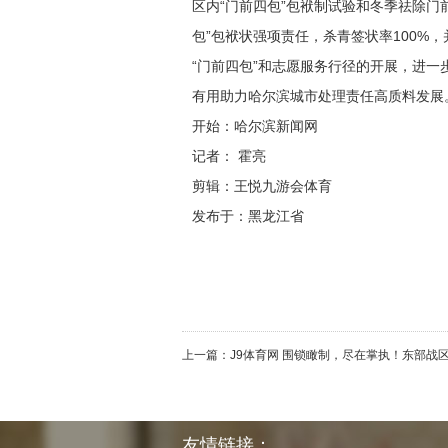
区内“门前四包”包袱制试验和冬季祛除
包”包袱状强项责任，杀青签状率100%
“门前四包”和志愿服务行径的开展，进
有用助力哈尔滨城市处理责任高质料发展
开始：哈尔滨新闻网
记者： 霍亮
剪辑：王悦九游会体育
发布于：黑龙江省
上一篇：
J9体育网 围锁瞰制，尽在掌执！东部战
友情链接：