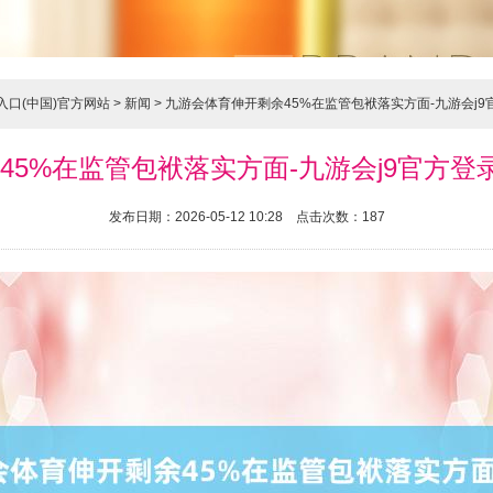
入口(中国)官方网站
>
新闻
> 九游会体育伸开剩余45%在监管包袱落实方面-九游会j9
5%在监管包袱落实方面-九游会j9官方登
发布日期：2026-05-12 10:28 点击次数：187