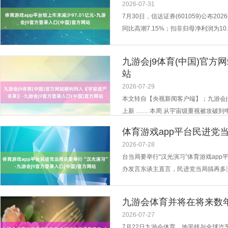
2026-07-31
7月30日，信达证券(601059)公布2
同比高潮7.15%；扣非归母净利润为1
迹等关连金融事迹业务。 尽管半年报
度，公司营业收入为13.4亿元，同比高潮2
九游会j9体育(中国)官方
站
2026-07-29
本文转自【央视新闻客户端】；九游会j9
上新 …… 本周 从宇宙级重视被攻破到申
的空缺 北京时辰7月25日，在韩国釜
体育游戏app平台民进党当
利列入《宇宙遗产名录》。这象征着这座
2026-07-28
台当局要举行“汉光演习”体育游戏app
办发言东谈主直言，民进党当局搞再多
势。 什么有趣呢？ 咱们不错从两岸
善从东海到台海再到南海的军事部署，不
九游会体育并将在将来数年
2026-07-27
7月22日九游会体育，地平线与全球汽车