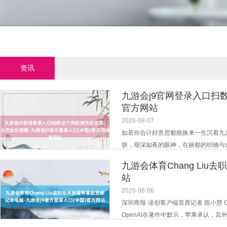
资讯
九游会j9官网登录入口扫
官方网站
2026-08-07
如若你合计好意思貌能换来一生沉着九
肤，艰深如夜的眼神，在丽都的织物与
朗，英国维多利亚时分学院派各人。他
九游会体育Chang Li
猖獗。他不像别的画家只窝在画室里虚
站
样、...
2026-08-06
深圳商报·读创客户端首席记者 陈小慧 O
OpenAI在著作中默示，苹果承认，其