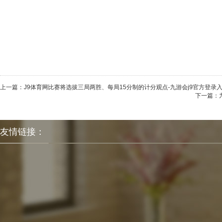
上一篇：
J9体育网比赛将选拔三局两胜、每局15分制的计分观点-九游会j9官方登录入
下一篇：
友情链接：