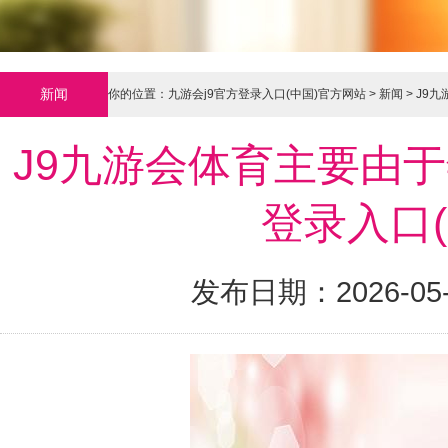
新闻
你的位置：
九游会j9官方登录入口(中国)官方网站
>
新闻
> J9
J9九游会体育主要由于
登录入口
发布日期：2026-05