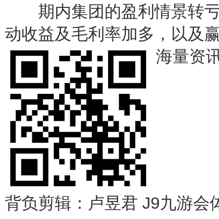
期内集团的盈利情景转亏
动收益及毛利率加多，以及
海量资讯
背负剪辑：卢昱君 J9九游会