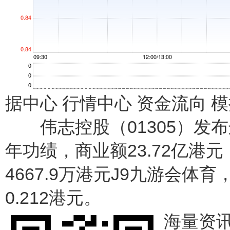
据中心 行情中心 资金流向 
伟志控股（01305）发布边
年功绩，商业额23.72亿港元
4667.9万港元J9九游会体
0.212港元。
海量资讯