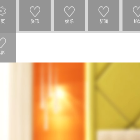
首页
资讯
娱乐
新闻
旅
电影