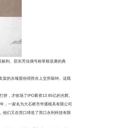
的汪献利、邵东芳佳偶号称草根逆袭的典
伏支架的永臻股份得胜在上交所敲钟。这既
，才收场了IPO募资13.85亿的光辉。
5年，一家名为大石桥市华通模具有限公司
年，他们又在营口缔造了营口永利科技有限