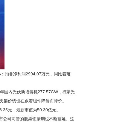
%；扣非净利润2994.07万元，同比着落
国内光伏新增装机277.57GW，行家光
、支架价钱也在跟着组件降价而降价。
.35元，最新市值为50.30亿元。
市公司高管的股票锁按期也不断蔓延。这