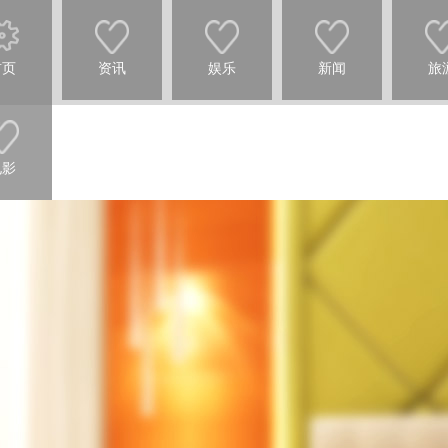
首页
资讯
娱乐
新闻
旅
电影