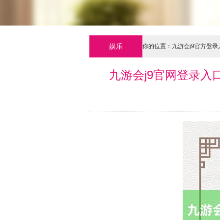
娱乐
你的位置：
九游会j9官方登录
九游会j9官网登录入