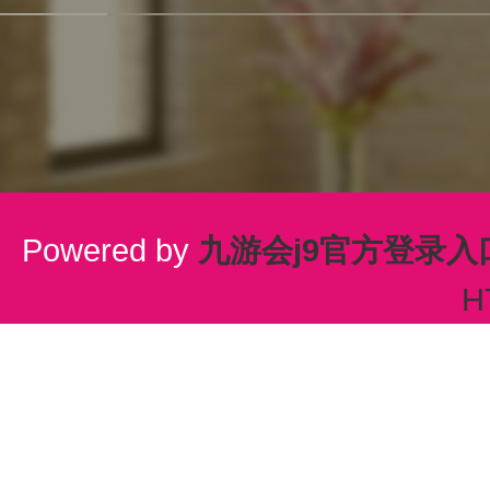
Powered by
九游会j9官方登录入
H