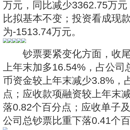
万元，同比减少3362.75
比拟基本不变；投资看成现款流
为-1513.74万元。
钞票要紧变化方面，收尾2
上年末加多16.54%，占公司
币资金较上年末减少3.8%，
点；应收款项融资较上年末减少
落0.82个百分点；应收单子
公司总钞票比重下落0.41个