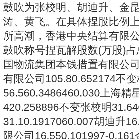
鼓吹为张校明、胡迪升、金
涛、黄飞。在具体捏股比例
所高潮，香港中央结算有限
鼓吹称号捏瓦解股数(万股)占
国物流集团本钱措置有限公司15
有限公司105.80.652174不变
56.560.3486460.03
420.258896不变张校明31.6
31.10.1917060.007胡迪
限公司16.550.101997-0.16