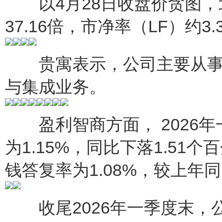
以4月28日收盘价贪图，北
37.16倍，市净率（LF）约3
贵寓表示，公司主要从事
与集成业务。
盈利智商方面， 2026年
为1.15%，同比下落1.51
钱答复率为1.08%，较上年同
收尾2026年一季度末，公司