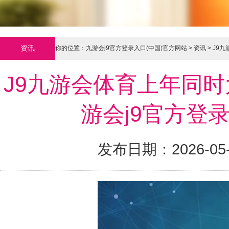
资讯
你的位置：
九游会j9官方登录入口(中国)官方网站
>
资讯
> J9
J9九游会体育上年同时为
游会j9官方登
发布日期：2026-05