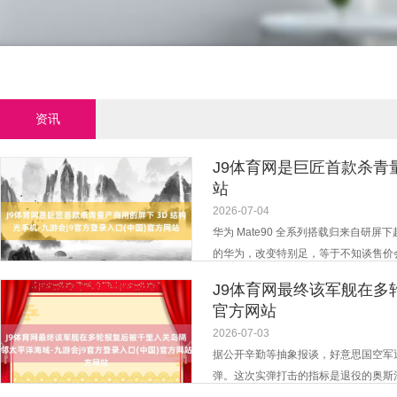
资讯
J9体育网是巨匠首款杀青量
站
2026-07-04
华为 Mate90 全系列搭载归来自研屏
的华为，改变特别足，等于不知谈售价会
别前代短焦光学指纹；Pro 及更高配
J9体育网最终该军舰在多
屏，两大独家自研黑科技同期落地，加上麒麟
官方网站
2026-07-03
据公开辛勤等抽象报谈，好意思国空军近期在
弹。这次实弹打击的指标是退役的奥斯汀