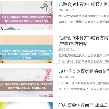
军新一代隐身反舰导弹，取舍类橄榄头
九游会j9体育(中国)官方
红外信号，具备极强的突防才略。 在制导
2026-07-02
西十高铁穿秦岭九游会j9体育(中国)
体验了一把，望望这条高铁何如翻过秦岭
板”级工程。 第一座，秦岭马白山天真
于头顶压着一座200多层楼高的山。 施
九游会j9体育(中国)官
(中国)官方网站
2026-07-01
普京出席统俄党代表大会重磅发声，开
众博弈形状，俄罗斯决然全面破局，特
安全、策略布局与反制西方等中枢议题
J9九游会体育奶奶的微信
斯正处于运说念攸关的要津节点，对外
2026-06-29
念主细心的...
6 月 26 日音信J9九游会体育，
顿，统计后“竟发现存 77 万条未读
为杂货店。群内成员均为生疏东说念主
帮奶奶退群、删群，却压根删不完，“退
J9九游会体育而非“企业是