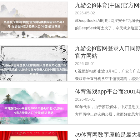
0.80～1.00 锰 Mn：0....
九游会j9体育(中国)官方
2026-05-02
#DeepSeek#AI时期#网罗安全#九游
的DeepSeek可太火了，今天就来给宝
置。创举东说念主梁文锋，从浙江大学
鸿沟，创办了DeepSeek。公司专注征战
九游会j9官网登录入口同
官方网站
2026-05-01
C视觉影相师 张波 3月4日，广安市
袭取乘坐直升机从空中俯视花海，感受
将腾飞。 旅客乘坐直升机从空中俯视花海
体育游戏app平台而2001
出了空中花海低空翱游体验、欢娱跑、骑
2026-05-01
90年代末，由于苏联解体，中好意思
方严厉抑止这么的步履，然而好意思方长
算作我军空军飘动员的王伟，不管如何也
中国专属经济区上空。王伟遵照对其进
J9体育网数字座舱是最大