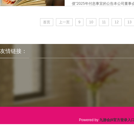
债”2025年付息事宜的公告本公司
和好意思满性承担法律包袱。杰出教导：
称：华安转债，债券代码：110067，以下
首页
上一页
9
10
11
12
13
友情链接：
Powered by
九游会j9官方登录入口