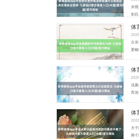
央视
刺目
厅立
体
害时
2026
古东
爱戴
则，
依然
体
露，.
2026
浅夏
育游
得极
仅仅
体
古...
2026
犬子
两个