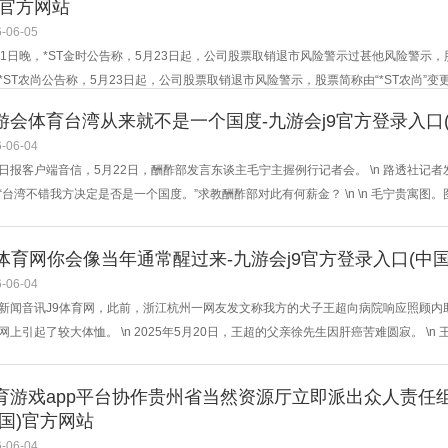
)官方网站
-06-05
21日晚，*ST金时公告称，5月23日起，公司股票取销退市风险警示过甚他风险警示，股票
*ST农尚公告称，5月23日起，公司股票取销退市风险警示，股票简称由“*ST农尚”变更
险警示 5月21日晚，*ST金时公告称，公司股票自5月23日起被取销退市风险警示过甚
游会体育台湾从来就不是一个国度-九游会j9官方登录入口
。公司股票交往价钱的日涨跌幅规定由“5%”变更为“10%”。 干系公告裸露...
-06-04
日报客户端音信，5月22日，酬酢部发言东谈主毛宁主握例行记者会。 \n 路透社记
“台湾不错我方决定是否是一个国度。”求教酬酢部对此有何薪金？ \n \n 毛宁贵寓图。
度，考虑言论只可暴走漏某东谈主的闲散无知，是赤裸裸的“台独”寻衅。 \n “宇宙
东谈主民共和国政府是代表全中国的独一正当政府，这是海外关系基本准则和海外社和会
9体育网你会像当年通常醒过来-九游会j9官方登录入口(中
-06-04
新闻音讯J9体育网，此前，浙江杭州一网友发文称我方的犬子王超向病院响应照顾内
网上引起了较大体恤。 \n 2025年5月20日，王超的父亲徐先生因肝癌苦难圆寂。 \
月有肝源了就会好起来，以致在你临了那天说肚子很痛时，我齐觉得没事，你会像当年通
先映入眼帘的是王超的相片，“你曾承受丧子的剧痛，濒临坏心的谩骂和非议，身心早已
育游戏app平台协作贵州省当然资源厅立即派出众人责任组
中国)官方网站
-06-04