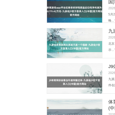
国
2026
5月
晚，
他风
九
技”
2026
北京
示，
个国
中华
J
2026
九派
件在
三个
包当
体
(
2026