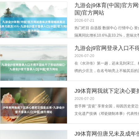
司因不同税务成分导致税务成本上升；③
九游会j9体育(中国)官方
国)官方网站
2026-07-21
热门栏目 自选股 数据中心 行情中心 
隔离同比增长10.6%及33.2%，意
半年销售隔离同比升8.8%及7.6%，其
九游会j9官网登录入口不
将长入2025及26年每股盈测隔离上调7%
2026-07-20
在《水浒传》第一趟，还未见到宋江、
绣的少庄主，在名号响亮上不输其后的
镇关西，更莫得李逵那种嗜血猖獗。可
什么？ 史进家在华阴县，史太公为东说
J9体育网我就下定决心要
2026-07-20
曾手脚 “贡瓷” 享誉全国，却因历史
文化遗产技俩（邓瓷烧制本事）代表性传
古瓷艺术深深眷顾。一次在博物馆与宋
心中生根发芽。2017年，怀揣着申诉
J9体育网但唐兄未及成年便