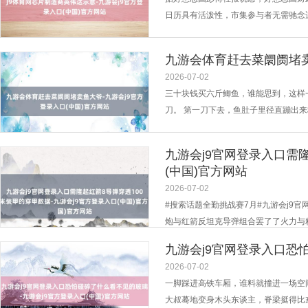
日历具有活泼性，市集参与者无需驰念
15日，贝森特摄取彭博电视台采访。图
社称，贝森专指的是好意思中两边于5月
九游会体育赶去菜阛阓堵卖
2026-07-02
三十块钱买六斤鲫鱼，谁能思到，这样
刀。 第一刀下去，鱼肚子里径直蹦出
谁也没思到。 其实我妈买鱼那会儿，
卫打破还快。 老妈顺遂捡漏，神色好意
九游会j9官网登录入口需隆
(中国)官方网站
2026-07-02
#搜索话题全勤挑战赛7月#九游会j9官
炮与红箭反坦克导弹组合罢了了火力与
克西方阻塞的发动机瓶颈，最终使该机
九游会j9官网登录入口恐
升级，突显时间迭代旅途。 直20“万能
2026-07-02
一脚踩进高铁车厢，谁料就撞进一场空间
大叔蓦地变身木头东谈主，脊梁挺得比